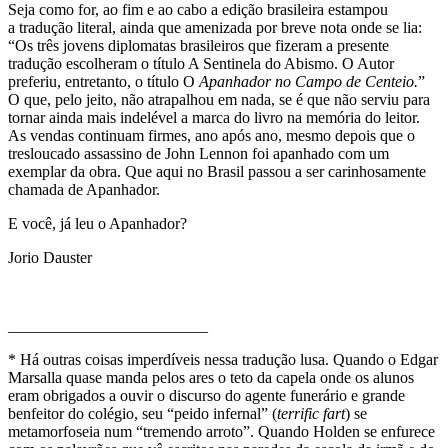
Seja como for, ao fim e ao cabo a edição brasileira estampou
a tradução literal, ainda que amenizada por breve nota onde se lia:
“Os três jovens diplomatas brasileiros que fizeram a presente
tradução escolheram o título A Sentinela do Abismo. O Autor
preferiu, entretanto, o título O
Apanhador no Campo de Centeio.
”
O que, pelo jeito, não atrapalhou em nada, se é que não serviu para
tornar ainda mais indelével a marca do livro na memória do leitor.
As vendas continuam firmes, ano após ano, mesmo depois que o
tresloucado assassino de John Lennon foi apanhado com um
exemplar da obra. Que aqui no Brasil passou a ser carinhosamente
chamada de Apanhador.
E você, já leu o Apanhador?
Jorio Dauster
_________________________
* Há outras coisas imperdíveis nessa tradução lusa. Quando o Edgar
Marsalla quase manda pelos ares o teto da capela onde os alunos
eram obrigados a ouvir o discurso do agente funerário e grande
benfeitor do colégio, seu “peido infernal” (
terrific fart
) se
metamorfoseia num “tremendo arroto”. Quando Holden se enfurece