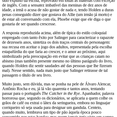
sido expulso da escola, reprovado em todas as matérias com exceção
de inglês. Com a sensatez imbatível das meninas de dez anos de
idade, a irmã o acusa de não gostar de nada e, tendo Holden a duras
penas conseguido dizer que gostava do Allie (um irmão já morto) e
de estar ali conversando com ela, Phoebe exige que ele diga o que
gostaria de ser quando crescesse.
A resposta reproduzida acima, além de típica do estilo coloquial
empregado com tanto êxito por Salinger para caracterizar o rapazote
de dezesseis anos, sintetiza os dois traços centrais do personagem:
sua recusa em aceitar o jogo dos adultos, representada pela escolha
estapafúrdia do que faria ao crescer, e o amor ao próximo, aqui
simbolizado pela preocupação em evitar que as crianças caiam no
abismo (mas também presente mesmo no último parágrafo do livro,
quando Holden diz sentir saudades até das pessoas que lhe fizeram
mal). Nesse sentido, nada mais justo que Salinger retirasse de tal
passagem o título de seu livro.
Muito justo, sem dúvida, mas se ponha na pele de Álvaro Alencar,
Antônio Rocha e eu, já lá vão quarenta e tantos anos, tentando
passar para o português
The Catcher in the Rye
. Apanhador, palavra
horrorosa que, segundo os dicionários, se aplicaria a quem colhe os
grãos de café ou extrai o látex da seringueira, embora no linguajar
corriqueiro só seja usada para designar um gandula. Centeio,
quando muito, lembrava um tipo de pão àquela época pouco
consumido por estas bandas; mas quem jamais teria visto um campo