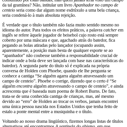
da tal gramínea? Não, intitular um livro
Apanhador no campo de
centeio
seria como dar algum nome esdrúxulo a uma bela criança,
seria condená-lo à mais absoluta rejeição.
É verdade que o título também não fazia muito sentido mesmo no
idioma do autor. Para todos os efeitos práticos, a palavra
catcher
em
inglês se refere àquele jogador de beisebol cujo rosto está sempre
coberto por uma máscara e que, agachado atrás do batedor, fica
pegando as bolas atiradas pelo lançador (ocupando assim,
aparentemente, a posição mais besta de qualquer esporte se ao
“apanhador” não coubesse também a responsabilidade crucial de
indicar onde a bola deve ser lançada com base nas características do
batedor). A segunda parte do título só é explicada na própria
conversa de Holden com Phoebe, quando ele lhe pergunta se
conhece a cantiga “Se alguém agarra alguém atravessando um
campo de centeio”. Phoebe o corrige, dizendo que o certo é “Se
alguém
encontra
alguém atravessando o campo de centeio”, e ainda
acrescenta que é baseada num poema de Robert Burns. De fato,
trata-se de uma conhecida cantiga de crianças, mas, até mesmo
devido ao “erro” de Holden ao trocar os verbos, jamais encontrei
uma única pessoa nascida nos Estados Unidos que tenha feito de
estalo a ponte mental entre a musiquinha e o título.
Voltando ao nosso drama lingüístico, fizemos longas listas de títulos
alternativos até encontrarmos
A sentinela do abismo,
em que