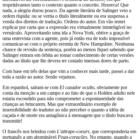
respeitávamos tanto o contexto quanto o conceito. Heureca! Que
nada, a alegria durou pouco. Da agente literária de Salinger veio a
ordem ríspida: ou se vertia o título literalmente ou era suspensa a
venda dos direitos de tradução. Ordens do autor. Em vão tentei
explicar por carta que a expressão era virtualmente ininteligível no
vernáculo. Aproveitando uma ida a Nova York, obtive a graça de
uma entrevista com a agente, pois já então era de todo impossível
comunicar-se com o próprio eremita de New Hampshire. Nenhuma
chance de revisão da sentença, porém ao menos fiquei sabendo que
Salinger entrara em órbita ao tomar conhecimento de certas versões
dadas ao título que lhe devera ter custado imensas dores de parto.
Com base em três delas que vim a conhecer mais tarde, passei a dar
toda a razão ao autor. Senão vejamos.
Em espanhol, saíram-se com
El cazador oculto
, obviamente por
conta da menção a um campo e ao fato de que o Holden adulto nele
estaria escondido para não comprometer a espontaneidade das
crianças ao brincarem. Mas que extraordinário exemplo de
insensibilidade do tradutor ao não perceber o quanto a idéia de
caçada e de morte era antagônica à mensagem que o título buscava
transmitir!
O francês nos brindou com
L’attrape-coeurs,
que corresponderia em
português a um abominável
Pega-corações
. No entanto, quando a