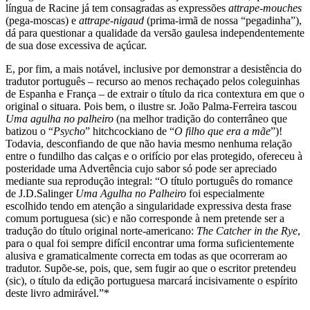
língua de Racine já tem consagradas as expressões
attrape-mouches
(pega-moscas) e
attrape-nigaud
(prima-irmã de nossa “pegadinha”),
dá para questionar a qualidade da versão gaulesa independentemente
de sua dose excessiva de açúcar.
E, por fim, a mais notável, inclusive por demonstrar a desistência do
tradutor português – recurso ao menos rechaçado pelos coleguinhas
de Espanha e França – de extrair o título da rica contextura em que o
original o situara. Pois bem, o ilustre sr. João Palma-Ferreira tascou
Uma agulha no palheiro
(na melhor tradição do conterrâneo que
batizou o “
Psycho
” hitchcockiano de “
O filho que era a mãe
”)!
Todavia, desconfiando de que não havia mesmo nenhuma relação
entre o fundilho das calças e o orifício por elas protegido, ofereceu à
posteridade uma Advertência cujo sabor só pode ser apreciado
mediante sua reprodução integral: “O título português do romance
de J.D.Salinger
Uma Agulha no Palheiro
foi especialmente
escolhido tendo em atenção a singularidade expressiva desta frase
comum portuguesa (sic) e não corresponde à nem pretende ser a
tradução do título original norte-americano:
The Catcher in the Rye
,
para o qual foi sempre difícil encontrar uma forma suficientemente
alusiva e gramaticalmente correcta em todas as que ocorreram ao
tradutor. Supõe-se, pois, que, sem fugir ao que o escritor pretendeu
(sic), o título da edição portuguesa marcará incisivamente o espírito
deste livro admirável.”*