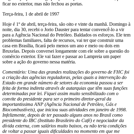
ficar no exterior, mas não fechou as portas.
Terça-feira, 1 de abril de 1997
Hoje é 1º de abril, terça-feira, são oito e vinte da manhã. Domingo à
noite, dia 30, recebi o Jorio Dauster para tentar convencê-lo a vir
para a Agência Nacional do Petróleo. Baldados os esforços. Ele tem
problemas familiares, falta de recursos, vai ter que construir uma
casa em Brasília, ficará pelo menos um ano e meio ou dois em
Bruxelas. Depois conversei longamente com ele sobre a questão do
comércio exterior. Ele vai fazer e passar ao Lampreia um paper
sobre a ação do governo nessa matéria.
Comentário: Uma das grandes realizações do governo de FHC foi
a criação das agências reguladoras, pelas quais a intervenção do
Estado em grande número de setores da economia passou a ser
feita de forma indireta através de autarquias que têm suas funções
determinadas por lei. Fiquei assim muito sensibilizado com o
convite do presidente para ser o primeiro diretor-geral da
importantissima ANP (Agência Nacional de Petróleo, Gás e
Biocombustíveis), que iniciou suas atividades em janeiro de 1998.
Infelizmente, depois de ter passado alguns anos no Brasil como
presidente do IBC (Instituto Brasileiro do Café) e negociador da
dívida externa, com salários muito baixos, eu não teria condições
de voltar a passar iguais dificuldades no momento em que me