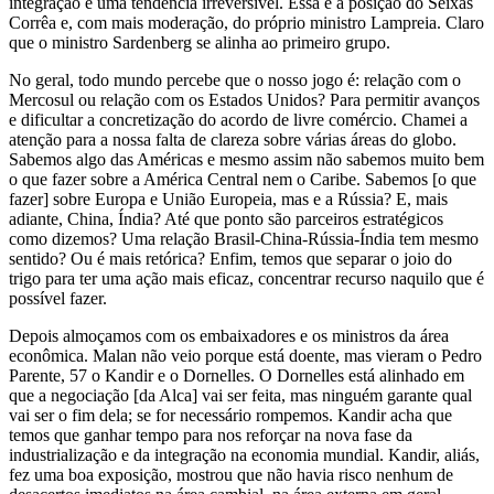
integração é uma tendência irreversível. Essa é a posição do Seixas
Corrêa e, com mais moderação, do próprio ministro Lampreia. Claro
que o ministro Sardenberg se alinha ao primeiro grupo.
No geral, todo mundo percebe que o nosso jogo é: relação com o
Mercosul ou relação com os Estados Unidos? Para permitir avanços
e dificultar a concretização do acordo de livre comércio. Chamei a
atenção para a nossa falta de clareza sobre várias áreas do globo.
Sabemos algo das Américas e mesmo assim não sabemos muito bem
o que fazer sobre a América Central nem o Caribe. Sabemos [o que
fazer] sobre Europa e União Europeia, mas e a Rússia? E, mais
adiante, China, Índia? Até que ponto são parceiros estratégicos
como dizemos? Uma relação Brasil-China-Rússia-Índia tem mesmo
sentido? Ou é mais retórica? Enfim, temos que separar o joio do
trigo para ter uma ação mais eficaz, concentrar recurso naquilo que é
possível fazer.
Depois almoçamos com os embaixadores e os ministros da área
econômica. Malan não veio porque está doente, mas vieram o Pedro
Parente, 57 o Kandir e o Dornelles. O Dornelles está alinhado em
que a negociação [da Alca] vai ser feita, mas ninguém garante qual
vai ser o fim dela; se for necessário rompemos. Kandir acha que
temos que ganhar tempo para nos reforçar na nova fase da
industrialização e da integração na economia mundial. Kandir, aliás,
fez uma boa exposição, mostrou que não havia risco nenhum de