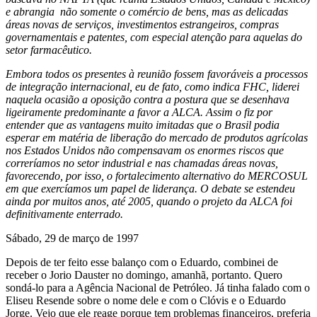
e abrangia não somente o comércio de bens, mas as delicadas
áreas novas de serviços, investimentos estrangeiros, compras
governamentais e patentes, com especial atenção para aquelas do
setor farmacêutico.
Embora todos os presentes à reunião fossem favoráveis a processos
de integração internacional, eu de fato, como indica FHC, liderei
naquela ocasião a oposição contra a postura que se desenhava
ligeiramente predominante a favor a ALCA. Assim o fiz por
entender que as vantagens muito imitadas que o Brasil podia
esperar em matéria de liberação do mercado de produtos agrícolas
nos Estados Unidos não compensavam os enormes riscos que
correríamos no setor industrial e nas chamadas áreas novas,
favorecendo, por isso, o fortalecimento alternativo do MERCOSUL
em que exercíamos um papel de liderança. O debate se estendeu
ainda por muitos anos, até 2005, quando o projeto da ALCA foi
definitivamente enterrado.
Sábado, 29 de março de 1997
Depois de ter feito esse balanço com o Eduardo, combinei de
receber o Jorio Dauster no domingo, amanhã, portanto. Quero
sondá-lo para a Agência Nacional de Petróleo. Já tinha falado com o
Eliseu Resende sobre o nome dele e com o Clóvis e o Eduardo
Jorge. Vejo que ele reage porque tem problemas financeiros, preferia