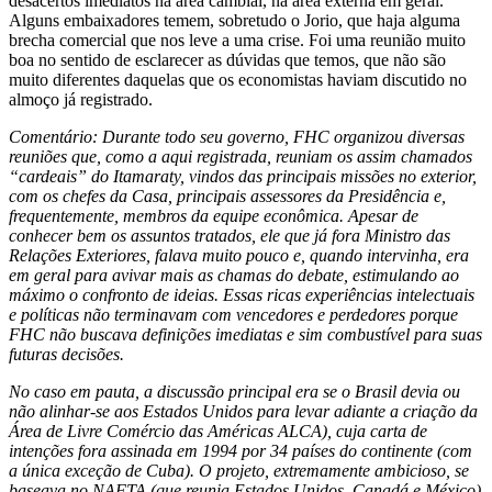
desacertos imediatos na área cambial, na área externa em geral.
Alguns embaixadores temem, sobretudo o Jorio, que haja alguma
brecha comercial que nos leve a uma crise. Foi uma reunião muito
boa no sentido de esclarecer as dúvidas que temos, que não são
muito diferentes daquelas que os economistas haviam discutido no
almoço já registrado.
Comentário: Durante todo seu governo, FHC organizou diversas
reuniões que, como a aqui registrada, reuniam os assim chamados
“cardeais” do Itamaraty, vindos das principais missões no exterior,
com os chefes da Casa, principais assessores da Presidência e,
frequentemente, membros da equipe econômica. Apesar de
conhecer bem os assuntos tratados, ele que já fora Ministro das
Relações Exteriores, falava muito pouco e, quando intervinha, era
em geral para avivar mais as chamas do debate, estimulando ao
máximo o confronto de ideias. Essas ricas experiências intelectuais
e políticas não terminavam com vencedores e perdedores porque
FHC não buscava definições imediatas e sim combustível para suas
futuras decisões.
No caso em pauta, a discussão principal era se o Brasil devia ou
não alinhar-se aos Estados Unidos para levar adiante a criação da
Área de Livre Comércio das Américas ALCA), cuja carta de
intenções fora assinada em 1994 por 34 países do continente (com
a única exceção de Cuba). O projeto, extremamente ambicioso, se
baseava no NAFTA (que reunia Estados Unidos, Canadá e México)